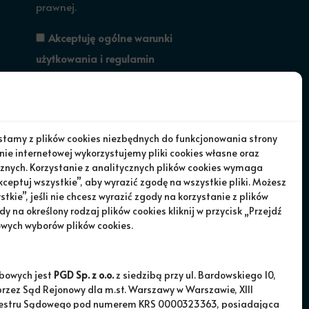
prawnej.
Akceptuję ogólne warunki
użytkowania i
regulamin
newslettera
.
Subskrybuj
ystamy z plików cookies niezbędnych do funkcjonowania strony
nie internetowej wykorzystujemy pliki cookies własne oraz
znych. Korzystanie z analitycznych plików cookies wymaga
kceptuj wszystkie”, aby wyrazić zgodę na wszystkie pliki. Możesz
kie”, jeśli nie chcesz wyrazić zgody na korzystanie z plików
dy na określony rodzaj plików cookies kliknij w przycisk „Przejdź
owych wyborów plików cookies.
bowych jest
PGD Sp. z o.o.
z siedzibą przy ul. Bardowskiego 10,
zez Sąd Rejonowy dla m.st. Warszawy w Warszawie, XIII
jestru Sądowego pod numerem KRS 0000323363, posiadająca