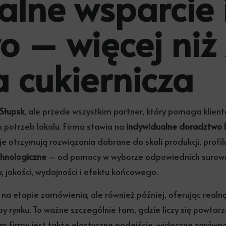
alne wsparcie 
o – więcej niż
 cukiernicza
 Słupsk
, ale przede wszystkim partner, który pomaga klien
 potrzeb lokalu. Firma stawia na
indywidualne doradztwo
acje otrzymują rozwiązania dobrane do skali produkcji, profi
chnologiczne
– od pomocy w wyborze odpowiednich surowcó
 jakości, wydajności i efektu końcowego.
 na etapie zamówienia, ale również później, oferując realn
by rynku. To ważne szczególnie tam, gdzie liczy się powt
em firmy jest także elastyczne podejście, widoczne zarów