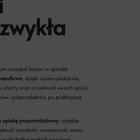
i
 zwykła
tom rozwijać biznes w sposób
 handlowe
, dzięki czemu piekarnie,
lu oferty oraz oczekiwań swoich gości.
w i półproduktów, po praktyczne
ą
opiekę posprzedażową
i szybkie
arzalność wyrobów, sezonowość menu
no w obsłudze małych pracowni