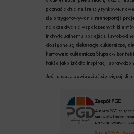
poznać aktualne trendy rynkowe, nowe
się przygotowywania
monoporcji
, pro
na oczekiwania współczesnych klientó
indywidualnemu podejściu i swobodnej
dostępne są
dekoracje cukiernicze
,
ak
hurtownia cukiernicza Słupsk
w kontekś
także jako źródło inspiracji, sprawdzo
Jeśli chcesz dowiedzieć się więcej klikni
Zespół PGD
Autorzy PGD to specjal
surowców i nowoczesny
piekarni, lodziarni i g
Strona WWW
·
Faceb