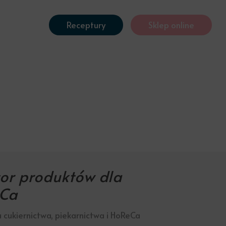
Receptury
Sklep online
tor produktów dla
eCa
 cukiernictwa, piekarnictwa i HoReCa