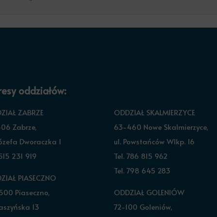
esy oddziałów:
ZIAŁ ZABRZE
ODDZIAŁ SKALMIERZYCE
06 Zabrze,
63-460 Nowe Skalmierzyce,
Józefa Dworaczka 1
ul. Powstańców Wlkp. 16
 515 231 919
Tel. 786 815 962
Tel. 798 645 283
ZIAŁ PIASECZNO
500 Piaseczno,
ODDZIAŁ GOLENIÓW
Raszyńska 13
72-100 Goleniów,