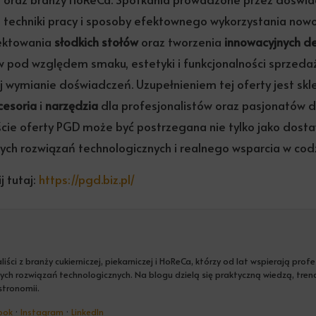
 techniki pracy i sposoby efektownego wykorzystania now
jektowania
słodkich stołów
oraz tworzenia
innowacyjnych d
w pod względem smaku, estetyki i funkcjonalności sprzeda
 wymianie doświadczeń. Uzupełnieniem tej oferty jest skl
cesoria
i
narzędzia
dla profesjonalistów oraz pasjonatów 
cie oferty PGD może być postrzegana nie tylko jako dosta
nych rozwiązań technologicznych i realnego wsparcia w codz
j tutaj:
https://pgd.biz.pl/
iści z branży cukierniczej, piekarniczej i HoReCa, którzy od lat wspierają pro
ch rozwiązań technologicznych. Na blogu dzielą się praktyczną wiedzą, trenda
astronomii.
ook
·
Instagram
·
LinkedIn