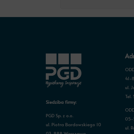
Adr
ODD
41-8
ul. 
Tel.
Siedziba firmy:
ODD
PGD Sp. z o.o.
05-
ul. Piotra Bardowskiego 10
ul. 
03-888 Warszawa