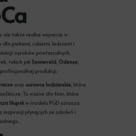
eCa
a, ale także realne wsparcie w
 piekarni, cukierni, lodziarni i
dukcji wyrobów powtarzalnych,
ek, takich jak
Sonneveld
,
Odense
,
profesjonalnej produkcji.
rnicze
oraz
surowce lodziarskie
, które
eślnicze. To ważne dla firm, które
icza Słupsk
w modelu PGD oznacza
nspiracji płynących ze szkoleń i
kalnego.