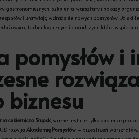
ektów gastronomicznych. Szkolenia, warsztaty i pokazy org
społów i ułatwiają wdrażanie nowych pomysłów. Dzięki 
zedażowym, technologicznym i doradczym, które wspiera c
 pomysłów i i
esne rozwiąza
o biznesu
ia cukiernicza Słupsk
, ważne jest nie tylko zaplecze prod
PGD rozwija
Akademię Pomysłów
– przestrzeń warsztatów, 
ach oraz branży HoReCa. Spotkania prowadzone przez doświ