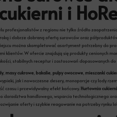
 cukierni i HoR
lu profesjonalistów z regionu nie tylko źródło zaopatrzeni
roką i dobrze dobraną ofertą surowców oraz półproduktów dla
miejscu można skompletować asortyment potrzebny do pro
i klientów. W ofercie znajdują się produkty cenionych mar
jakości, stabilnych receptur i zastosowań dopasowanych do 
dy
,
masy cukrowe
,
bakalie
,
pulpy owocowe
,
mieszanki cukie
ypieki, jak i nowoczesne desery, monoporcje czy lody rzemi
ść czasu i przewidywalny efekt końcowy.
Hurtownia cukiern
o doradztwa handlowego, wsparcia technologicznego oraz i
ozwijanie oferty i szybkie reagowanie na potrzeby rynku lo