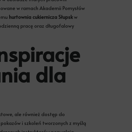
anizowane w ramach Akademii Pomysłów
temu
hurtownia cukiernicza Słupsk
w
odzienną pracę oraz długofalowy
nspiracje
nia dla
uktowe, ale również dostęp do
pokazów i szkoleń tworzonych z myślą
adczonych instruktorów pozwalają