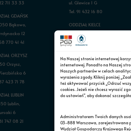
 22 711 33 33
ul. Glewice 1 G
Tel. 91 432 16 80
ZIAŁ GDAŃSK
050 Bąkowo,
ODDZIAŁ KIELCE
Ordynacka 12
26-060 Chęciny,
 58 770 41 41
ul. Logistyczna 9 bud. 2
Tel. 601 151 406
ZIAŁ ORZYSZ
Na Naszej stronie internetowej korz
50 Orzysz,
REGION WROCŁAW
internetowej. Ponadto na Naszej stro
Naszych partnerów w celach analityc
Wierzbińska 6
Tel. 519 329 284
wyrażenia zgody. Kliknij poniżej „Zaa
 87 423 71 78
Tel. 519 330 627
też aktywować przycisk „Odrzuć wszyst
cookies. Jeżeli nie chcesz wyrazić zgo
ZIAŁ LUBLIN
REGION BYDGOSZCZ
do ustawień", aby dokonać szczegół
50 Lublin,
Tel. 504 920 637
Bursaki 6
Tel. 504 048 474
Administratorem Twoich danych oso
 81 747 08 21
03-888 Warszawa, zarejestrowana pr
Wydział Gospodarczy Krajowego Re