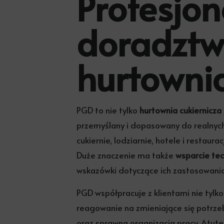
Profesjon
doradztw
hurtownia
PGD to nie tylko
hurtownia cukiernicza
przemyślany i dopasowany do realnych
cukiernie, lodziarnie, hotele i restaur
Duże znaczenie ma także
wsparcie te
wskazówki dotyczące ich zastosowania,
PGD współpracuje z klientami nie tylko
reagowanie na zmieniające się potrze
oraz sprawna organizacja pracy. Atut