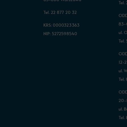
Tel.
Tel. 22 877 20 32
ODD
83-
KRS: 0000323363
ul. 
NIP: 5272598540
Tel.
ODD
12-2
ul. 
Tel.
ODD
20-1
ul. 
Tel.