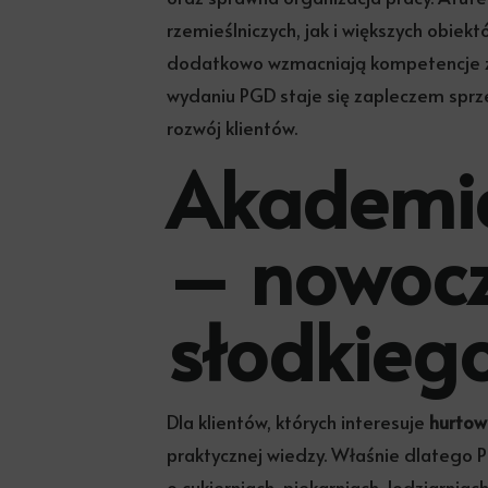
rzemieślniczych, jak i większych obi
dodatkowo wzmacniają kompetencje ze
wydaniu PGD staje się zapleczem spr
rozwój klientów.
Akademia
– nowocz
słodkieg
Dla klientów, których interesuje
hurtown
praktycznej wiedzy. Właśnie dlatego 
o cukierniach, piekarniach, lodziarni