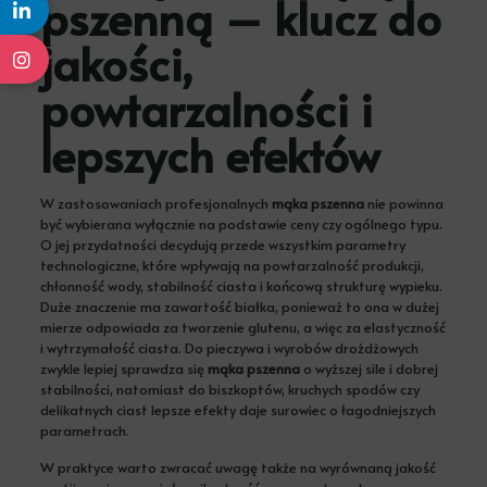
pszenną – klucz do
jakości,
powtarzalności i
lepszych efektów
W zastosowaniach profesjonalnych
mąka pszenna
nie powinna
być wybierana wyłącznie na podstawie ceny czy ogólnego typu.
O jej przydatności decydują przede wszystkim parametry
technologiczne, które wpływają na powtarzalność produkcji,
chłonność wody, stabilność ciasta i końcową strukturę wypieku.
Duże znaczenie ma zawartość białka, ponieważ to ona w dużej
mierze odpowiada za tworzenie glutenu, a więc za elastyczność
i wytrzymałość ciasta. Do pieczywa i wyrobów drożdżowych
zwykle lepiej sprawdza się
mąka pszenna
o wyższej sile i dobrej
stabilności, natomiast do biszkoptów, kruchych spodów czy
delikatnych ciast lepsze efekty daje surowiec o łagodniejszych
parametrach.
W praktyce warto zwracać uwagę także na wyrównaną jakość