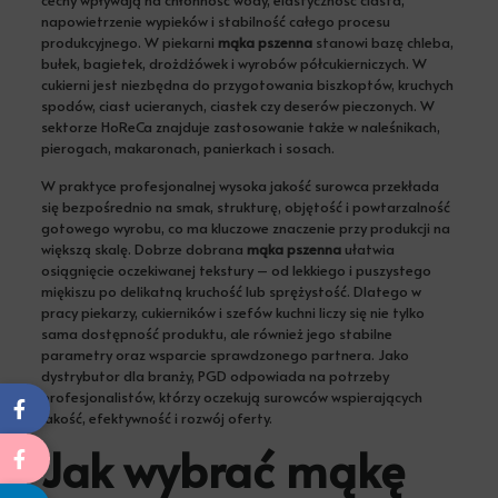
napowietrzenie wypieków i stabilność całego procesu
produkcyjnego. W piekarni
mąka pszenna
stanowi bazę chleba,
bułek, bagietek, drożdżówek i wyrobów półcukierniczych. W
cukierni jest niezbędna do przygotowania biszkoptów, kruchych
spodów, ciast ucieranych, ciastek czy deserów pieczonych. W
sektorze HoReCa znajduje zastosowanie także w naleśnikach,
pierogach, makaronach, panierkach i sosach.
W praktyce profesjonalnej wysoka jakość surowca przekłada
się bezpośrednio na smak, strukturę, objętość i powtarzalność
gotowego wyrobu, co ma kluczowe znaczenie przy produkcji na
większą skalę. Dobrze dobrana
mąka pszenna
ułatwia
osiągnięcie oczekiwanej tekstury – od lekkiego i puszystego
miękiszu po delikatną kruchość lub sprężystość. Dlatego w
pracy piekarzy, cukierników i szefów kuchni liczy się nie tylko
sama dostępność produktu, ale również jego stabilne
parametry oraz wsparcie sprawdzonego partnera. Jako
dystrybutor dla branży, PGD odpowiada na potrzeby
profesjonalistów, którzy oczekują surowców wspierających
jakość, efektywność i rozwój oferty.
Jak wybrać mąkę