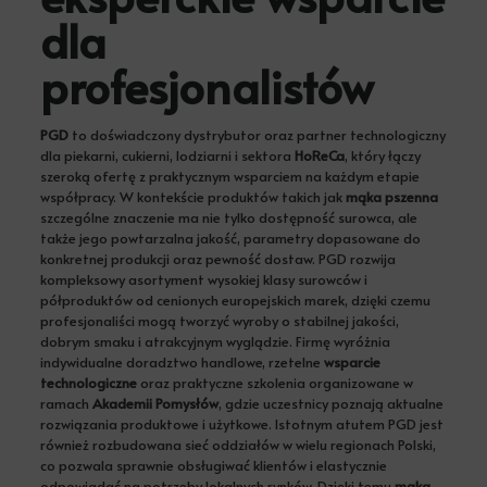
dla
profesjonalistów
PGD
to doświadczony dystrybutor oraz partner technologiczny
dla piekarni, cukierni, lodziarni i sektora
HoReCa
, który łączy
szeroką ofertę z praktycznym wsparciem na każdym etapie
współpracy. W kontekście produktów takich jak
mąka pszenna
szczególne znaczenie ma nie tylko dostępność surowca, ale
także jego powtarzalna jakość, parametry dopasowane do
konkretnej produkcji oraz pewność dostaw. PGD rozwija
kompleksowy asortyment wysokiej klasy surowców i
półproduktów od cenionych europejskich marek, dzięki czemu
profesjonaliści mogą tworzyć wyroby o stabilnej jakości,
dobrym smaku i atrakcyjnym wyglądzie. Firmę wyróżnia
indywidualne doradztwo handlowe, rzetelne
wsparcie
technologiczne
oraz praktyczne szkolenia organizowane w
ramach
Akademii Pomysłów
, gdzie uczestnicy poznają aktualne
rozwiązania produktowe i użytkowe. Istotnym atutem PGD jest
również rozbudowana sieć oddziałów w wielu regionach Polski,
co pozwala sprawnie obsługiwać klientów i elastycznie
odpowiadać na potrzeby lokalnych rynków. Dzięki temu
mąka