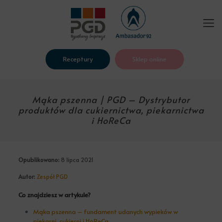
Receptury
Sklep online
Mąka pszenna | PGD – Dystrybutor
produktów dla cukiernictwa, piekarnictwa
i HoReCa
Opublikowano:
8 lipca 2021
Autor:
Zespół PGD
Co znajdziesz w artykule?
Mąka pszenna – fundament udanych wypieków w
piekarni, cukierni i HoReCa