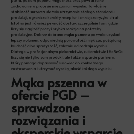
partii, poziom popiołu, wilgotność oraz powtarzalne
zachowanie w procesie mieszania i wypieku. To właśnie
stabilność surowca ułatwia utrzymanie stałego standardu
produkcji, ogranicza korekty receptur i zmniejsza ryzyko strat.
Istotna jest również pewność dostaw, szczególnie tam, gdzie
liczy się ciągłość pracy i szybka reakcja na potrzeby
produkcyjne. Dobrze dobrana
mąka pszenna
pozwala uzyskać
lepszy wolumen, odpowiednią porowatość miękiszu, pożądaną
kruchość albo sprężystość, zależnie od rodzaju wyrobu.
Dlatego w profesjonalnym piekarnictwie, cukiernictwie i HoReCa
liczy się nie tylko sam produkt, ale także wsparcie partnera,
który pomaga dopasować surowiec do konkretnego
zastosowania i utrzymać wysoką jakość każdego wypieku.
Mąka pszenna w
ofercie PGD –
sprawdzone
rozwiązania i
eksperckie wsparcie