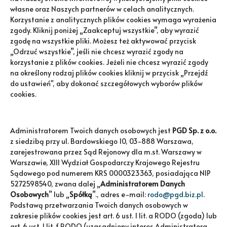
Tel. 601 151 406
własne oraz Naszych partnerów w celach analitycznych.
Korzystanie z analitycznych plików cookies wymaga wyrażenia
REGION WROCŁAW
zgody. Kliknij poniżej „Zaakceptuj wszystkie”, aby wyrazić
Tel. 519 329 284
Tel. 519 330 627
zgodę na wszystkie pliki. Możesz też aktywować przycisk
„Odrzuć wszystkie”, jeśli nie chcesz wyrazić zgody na
REGION BYDGOSZCZ
korzystanie z plików cookies. Jeżeli nie chcesz wyrazić zgody
Tel. 504 920 637
na określony rodzaj plików cookies kliknij w przycisk „Przejdź
Tel. 504 048 474
do ustawień", aby dokonać szczegółowych wyborów plików
cookies.
Newsletter
Administratorem Twoich danych osobowych jest
PGD Sp. z o.o.
z siedzibą przy ul. Bardowskiego 10, 03-888 Warszawa,
Otrzymuj najnowsze informacje o
wydarzeniach i promocjach.
zarejestrowana przez Sąd Rejonowy dla m.st. Warszawy w
Warszawie, XIII Wydział Gospodarczy Krajowego Rejestru
Sądowego pod numerem KRS 0000323363, posiadająca NIP
5272598540, zwana dalej „
Administratorem Danych
Osobowych
” lub „
Spółką
”., adres e-mail:
rodo@pgd.biz.pl
.
Możesz zrezygnować w każdej
Podstawą przetwarzania Twoich danych osobowych w
chwili. W tym celu należy odnaleźć
zakresie plików cookies jest art. 6 ust. 1 lit. a RODO (zgoda) lub
szczegóły w naszej informacji
art. 6 ust. 1 lit. f RODO (uzasadniony interes Administratora