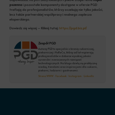
pszenna
i pozostałe komponenty dostępne w ofercie PGD
trafiają do profesjonalistów, którzy oczekują nie tylko jakości,
lecz także partnerskiej współpracy i realnego zaplecza
eksperckiego.
Dowiedz się więcej – Kliknij tutaj:
https://pgd.biz.pl/
Zespół PGD
Autorzy PGD to specjaliści z branży cukierniczej,
piekarniczej i HoReCa, którzy od lat wspierają
profesjonalistów w doborze wysokiej jakości
surowców i nowoczesnych rozwiązań
technologicznych. Na blogu dzielą się praktyczną
wiedzą, trendami oraz inspiracjami dla cukierni,
piekarni, lodziarni i gastronomii.
Strona WWW
·
Facebook
·
Instagram
·
LinkedIn