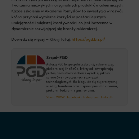
tworzenia niezwykłych i oryginalnych produktów cukierniczych.
Każde szkolenie w Akademii Pomysłów to inwestycja w rozwój,
która przynosi wymierne korzyści w postaci lepszych
umiejętności i większej kreatywności, co jest bezcenne w
dynamicznie rozwijającej się branży cukierniczej.
Dowiedz się więcej – Kliknij tutaj:
https://pgd.biz.pl/
Zespół PGD
Autorzy PGD to specjaliści z branży cukierniczej,
piekarniczej i HoReCa, którzy od lat wspierają
profesjonalistów w doborze wysokiej jakości
surowców i nowoczesnych rozwiązań
technologicznych. Na blogu dzielą się praktyczną
wiedzą, trendami oraz inspiracjami dla cukierni,
piekarni, lodziarni i gastronomii.
Strona WWW
·
Facebook
·
Instagram
·
LinkedIn