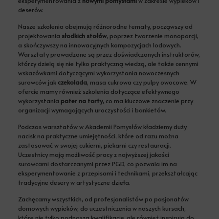
eksperymentowania z
nowymi pomysłami
w zakresie wypieków i
deserów.
Nasze szkolenia obejmują różnorodne tematy, począwszy od
projektowania
słodkich stołów
, poprzez tworzenie monoporcji,
a skończywszy na innowacyjnych kompozycjach lodowych.
Warsztaty prowadzone są przez doświadczonych instruktorów,
którzy dzielą się nie tylko praktyczną wiedzą, ale także cennymi
wskazówkami dotyczącymi wykorzystania nowoczesnych
surowców jak
czekolada
, masa cukrowa czy pulpy owocowe. W
ofercie mamy również szkolenia dotyczące efektywnego
wykorzystania
pater na torty
, co ma kluczowe znaczenie przy
organizacji wymagających uroczystości i bankietów.
Podczas warsztatów w Akademii Pomysłów kładziemy duży
nacisk na praktyczne umiejętności, które od razu można
zastosować w swojej cukierni, piekarni czy restauracji.
Uczestnicy mają możliwość pracy z najwyższej jakości
surowcami dostarczanymi przez PGD, co pozwala im na
eksperymentowanie z przepisami i technikami, przekształcając
tradycyjne desery w artystyczne dzieła.
Zachęcamy wszystkich, od profesjonalistów po pasjonatów
domowych wypieków, do uczestniczenia w naszych kursach,
które nie tylko podnoszą kwalifikacje, ale również inspirują do