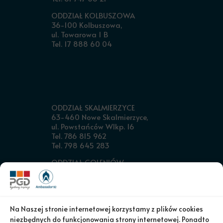
ODDZIAŁ KOLBUSZOWA
36-100 Kolbuszowa,
ul. Towarowa 1 B
Tel. 17 888 60 04
ODDZIAŁ SKALMIERZYCE
63-460 Nowe Skalmierzyce,
ul. Powstańców Wlkp. 16
Tel. 786 815 962
Tel. 798 645 283
ODDZIAŁ GOLENIÓW
72-100 Goleniów,
ul. Glewice 1 G
Tel. 91 432 16 80
ODDZIAŁ KIELCE
Na Naszej stronie internetowej korzystamy z plików cookies
26-060 Chęciny,
niezbędnych do funkcjonowania strony internetowej. Ponadto