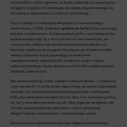
materiałów i stylów sprawia, że każdy cukiernik czy organizator
przyjęcia znajdzie coś idealnego dla siebie, dopasowanego do
charakteru wydarzenia i osobistych preferencji.
Czy poszukujesz tradycyjnej elegancji czy nowoczesnego
minimalizmu, w PGD znajdziesz
patery na torty
, które sprostają
każdym oczekiwaniom. Od klasycznych pater z porcelany, które
pięknie komponują się z uroczystymi tortami weselnymi, po
nowoczesne, szklane lub metalowe konstrukcje, idealne na
bardziej współczesne przyjęcia. Dostępne są również modele
wielopoziomowe, które pozwalają na efektowne
wyeksponowanie większej liczby słodkości, co jest często
wykorzystywane podczas dużych eventów lub w ekskluzywnych
lokalach cukierniczych.
Nie można pominąć także aspektu funkcjonalności – stabilność
i wytrzymałość to cechy, które zapewniają, że nawet najbardziej
okazały tort będzie prezentowany bezpiecznie i efektownie.
PGD jako doświadczony dystrybutor dba o to, by każda patery
na torty charakteryzowała się nie tylko pięknym designem, ale
również wysoką jakością wykonania, co jest gwarancją
długotrwałego zadowolenia i wielokrotnego użytku.
Zachęcamy do odwiedzenia naszego sklepu internetowego,