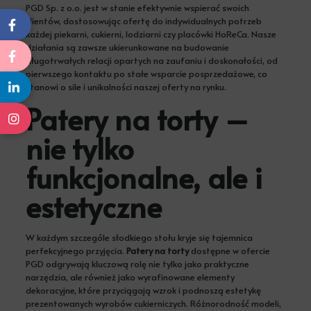
PGD Sp. z o.o. jest w stanie efektywnie wspierać swoich
klientów, dostosowując ofertę do indywidualnych potrzeb
każdej piekarni, cukierni, lodziarni czy placówki HoReCa. Nasze
działania są zawsze ukierunkowane na budowanie
długotrwałych relacji opartych na zaufaniu i doskonałości, od
pierwszego kontaktu po stałe wsparcie posprzedażowe, co
stanowi o sile i unikalności naszej oferty na rynku.
Patery na torty –
nie tylko
funkcjonalne, ale i
estetyczne
W każdym szczególe słodkiego stołu kryje się tajemnica
perfekcyjnego przyjęcia.
Patery na torty
dostępne w ofercie
PGD odgrywają kluczową rolę nie tylko jako praktyczne
narzędzia, ale również jako wyrafinowane elementy
dekoracyjne, które przyciągają wzrok i podnoszą estetykę
prezentowanych wyrobów cukierniczych. Różnorodność modeli,