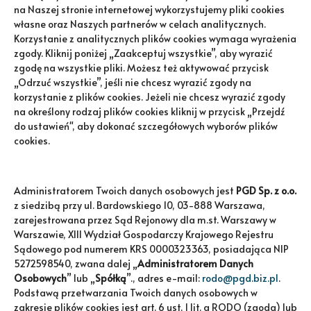
ul. Logistyczna 9 bud. 2
na Naszej stronie internetowej wykorzystujemy pliki cookies
Tel. 601 151 406
własne oraz Naszych partnerów w celach analitycznych.
Korzystanie z analitycznych plików cookies wymaga wyrażenia
REGION WROCŁAW
zgody. Kliknij poniżej „Zaakceptuj wszystkie”, aby wyrazić
Tel. 519 329 284
Tel. 519 330 627
zgodę na wszystkie pliki. Możesz też aktywować przycisk
„Odrzuć wszystkie”, jeśli nie chcesz wyrazić zgody na
REGION BYDGOSZCZ
korzystanie z plików cookies. Jeżeli nie chcesz wyrazić zgody
Tel. 504 920 637
na określony rodzaj plików cookies kliknij w przycisk „Przejdź
Tel. 504 048 474
do ustawień", aby dokonać szczegółowych wyborów plików
cookies.
Newsletter
Administratorem Twoich danych osobowych jest
PGD Sp. z o.o.
z siedzibą przy ul. Bardowskiego 10, 03-888 Warszawa,
Otrzymuj najnowsze informacje o
wydarzeniach i promocjach.
zarejestrowana przez Sąd Rejonowy dla m.st. Warszawy w
Warszawie, XIII Wydział Gospodarczy Krajowego Rejestru
Sądowego pod numerem KRS 0000323363, posiadająca NIP
5272598540, zwana dalej „
Administratorem Danych
Osobowych
” lub „
Spółką
”., adres e-mail:
rodo@pgd.biz.pl
.
Możesz zrezygnować w każdej
Podstawą przetwarzania Twoich danych osobowych w
chwili. W tym celu należy odnaleźć
zakresie plików cookies jest art. 6 ust. 1 lit. a RODO (zgoda) lub