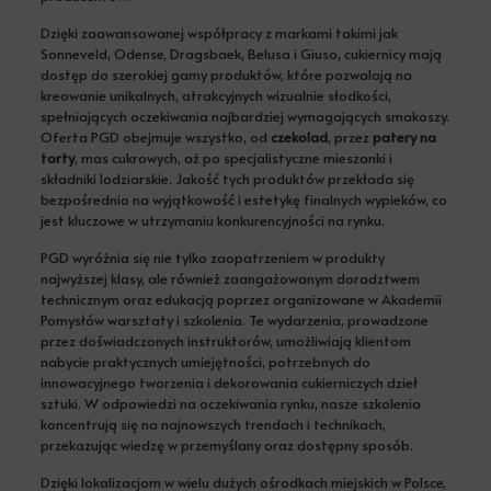
Dzięki zaawansowanej współpracy z markami takimi jak
Sonneveld, Odense, Dragsbaek, Belusa i Giuso, cukiernicy mają
dostęp do szerokiej gamy produktów, które pozwalają na
kreowanie unikalnych, atrakcyjnych wizualnie słodkości,
spełniających oczekiwania najbardziej wymagających smakoszy.
Oferta PGD obejmuje wszystko, od
czekolad
, przez
patery na
torty
, mas cukrowych, aż po specjalistyczne mieszanki i
składniki lodziarskie. Jakość tych produktów przekłada się
bezpośrednio na wyjątkowość i estetykę finalnych wypieków, co
jest kluczowe w utrzymaniu konkurencyjności na rynku.
PGD wyróżnia się nie tylko zaopatrzeniem w produkty
najwyższej klasy, ale również zaangażowanym doradztwem
technicznym oraz edukacją poprzez organizowane w Akademii
Pomysłów warsztaty i szkolenia. Te wydarzenia, prowadzone
przez doświadczonych instruktorów, umożliwiają klientom
nabycie praktycznych umiejętności, potrzebnych do
innowacyjnego tworzenia i dekorowania cukierniczych dzieł
sztuki. W odpowiedzi na oczekiwania rynku, nasze szkolenia
koncentrują się na najnowszych trendach i technikach,
przekazując wiedzę w przemyślany oraz dostępny sposób.
Dzięki lokalizacjom w wielu dużych ośrodkach miejskich w Polsce,