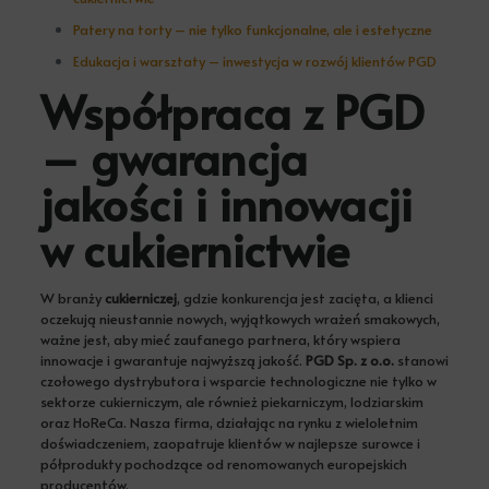
Patery na torty – nie tylko funkcjonalne, ale i estetyczne
Edukacja i warsztaty – inwestycja w rozwój klientów PGD
Współpraca z PGD
– gwarancja
jakości i innowacji
w cukiernictwie
W branży
cukierniczej
, gdzie konkurencja jest zacięta, a klienci
oczekują nieustannie nowych, wyjątkowych wrażeń smakowych,
ważne jest, aby mieć zaufanego partnera, który wspiera
innowacje i gwarantuje najwyższą jakość.
PGD Sp. z o.o.
stanowi
czołowego dystrybutora i wsparcie technologiczne nie tylko w
sektorze cukierniczym, ale również piekarniczym, lodziarskim
oraz HoReCa. Nasza firma, działając na rynku z wieloletnim
doświadczeniem, zaopatruje klientów w najlepsze surowce i
półprodukty pochodzące od renomowanych europejskich
producentów.